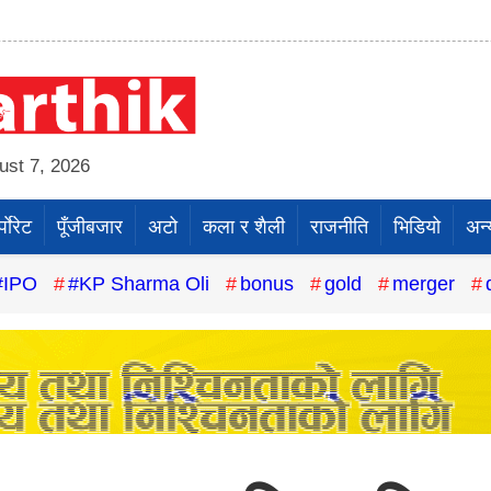
st 7, 2026
पाेरेट
पूँजीबजार
अटो
कला र शैली
राजनीति
भिडियो
अन्
#IPO
#KP Sharma Oli
bonus
gold
merger