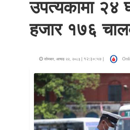
उपत्यकामा २४ घण
र
शैली
हजार १७६ चाल
राजनीति
भिडियो
अन्य
| १२:३०:५७ |
Onli
सोमबार, आषाढ २२, २०८३
समाचार
सूचना
र
प्रविधि
शिक्षा
स्वास्थ्य