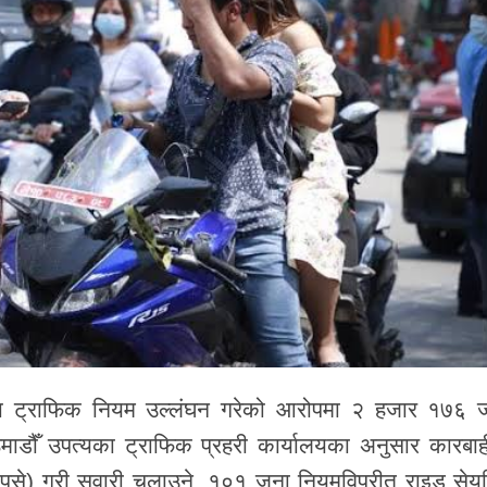
ामा ट्राफिक नियम उल्लंघन गरेको आरोपमा २ हजार १७६ 
ाडौँ उपत्यका ट्राफिक प्रहरी कार्यालयका अनुसार कारबाह
मापसे) गरी सवारी चलाउने, १०१ जना नियमविपरीत राइड सेय