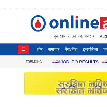
होम
समाचार
शुक्रबार
,
साउन
२२
,
२०८३
| Augu
बैंक/
☰
होम
समाचार
बैंक/वित्त
इन्स्योरेन्स
कर्
वित्त
इन्स्योरेन्स
#AJOD IPO RESULTS
TRENDING :
कर्पाेरेट
पूँजीबजार
अटो
कला