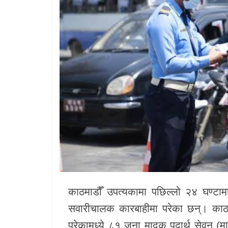
खेलकुद
Unicode
काठमाडौँ उपत्यकामा पछिल्लो २४ घण्ट
सवारीचालक कारबाहीमा परेका छन्। काठम
परेकामध्ये ८१ जना मादक पदार्थ सेवन (