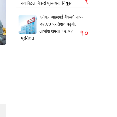
९
क्यापिटल बिक्री प्रबन्धक नियुक्त
ग्लोबल आइएमई बैंकको नाफा
२२.६७ प्रतिशत बढ्यो,
१०
लाभांश क्षमता १२.०२
प्रतिशत