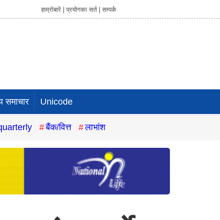
हाम्रोबारे |
प्रयोगका सर्त |
सम्पर्क
य समाचार
Unicode
quarterly
बैंक/वित्त
लाभांश