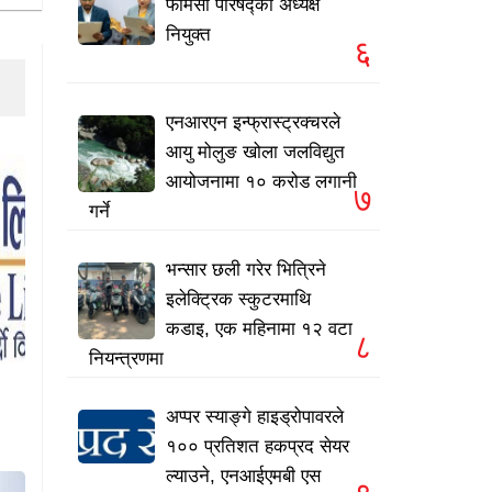
फार्मेसी परिषद्को अध्यक्ष
नियुक्त
६
एनआरएन इन्फ्रास्ट्रक्चरले
आयु मोलुङ खोला जलविद्युत
आयोजनामा १० करोड लगानी
७
गर्ने
भन्सार छली गरेर भित्रिने
इलेक्ट्रिक स्कुटरमाथि
कडाइ, एक महिनामा १२ वटा
८
नियन्त्रणमा
अप्पर स्याङ्गे हाइड्रोपावरले
१०० प्रतिशत हकप्रद सेयर
ल्याउने, एनआईएमबी एस