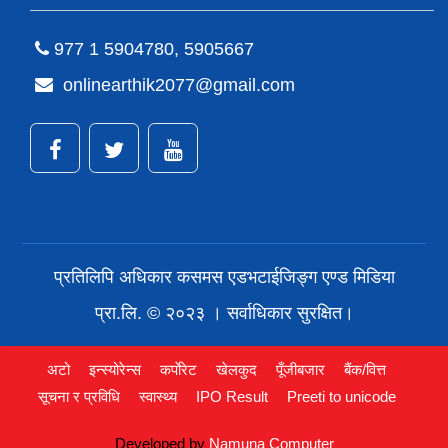
977 1 5904780, 5905667
onlinearthik2077@gmail.com
प्रतिलिपि अधिकार कसमस एडभटाईजिङ्ग एण्ड मिडिया
प्रा.लि. © २०२३ । सर्वाधिकार सुरक्षित।
अटो
इन्स्योरेन्स
कर्पाेरेट
खेलकुद
पूँजीबजार
बैंक/वित्त
सूचना र प्रविधि
स्वास्थ्य
IPO Result
Preeti to unicode
Developed by
Namuna Computer