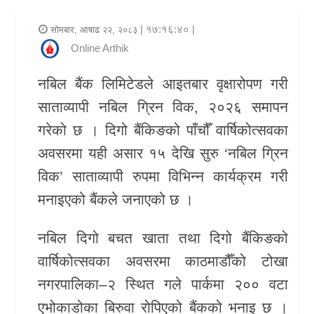
र
| १७:१६:४० |
सोमबार, आषाढ २२, २०८३
शैली
Online Arthik
राजनीति
नबिल बैंक लिमिटेडले आइतबार वृक्षारोपण गरी
साताव्यापी नबिल ग्रिन विक, २०२६ समापन
भिडियो
गरेको छ । दिगो बैंकिङको पाँचौँ वार्षिकोत्सवका
अन्य
अवसरमा यही असार १५ देखि सुरु ‘नबिल ग्रिन
समाचार
विक’ साताव्यापी रुपमा विभिन्न कार्यक्रम गरी
सूचना
मनाइएको बैंकले जनाएको छ ।
र
नबिल दिगो बचत खाता तथा दिगो बैंकिङको
प्रविधि
वार्षिकोत्सवका अवसरमा काठमाडौँको टोखा
शिक्षा
नगरपालिका–२ स्थित गले पार्कमा २०० वटा
एभोकाडोका बिरुवा रोपिएको बैंकको भनाइ छ ।
स्वास्थ्य