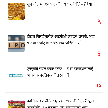
सुन तोलामा ९०० र चाँदी १० रुपैयाँले महँगियो
५
होटल सिराईचुलीले आईपीओ ल्याउने तयारी, भदौ
१४ मा एजीएमबाट प्रस्ताव पारित गरिने
६
एनएमबि सरल बचत फण्ड – इ ले इकाईधनीलाई
आकर्षक प्रतिफल वितरण गर्ने
७
कात्तिक १२ देखि १६ सम्म ‘१९औँ गोदावरी फूल
प्रदर्शनी’, ९० स्टलमा पुष्प व्यवसायको भव्य