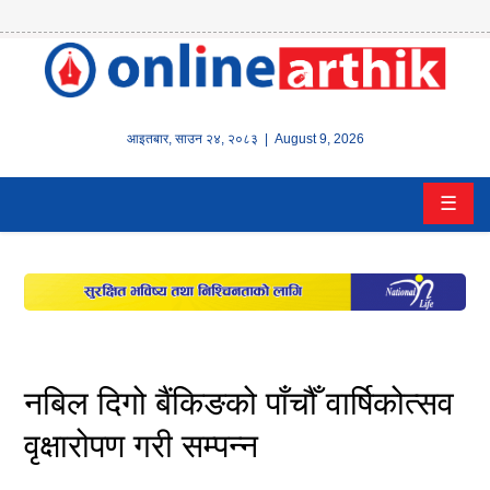
होम
समाचार
आइतबार
,
साउन
२४
,
२०८३
| August 9, 2026
बैंक/
☰
वित्त
इन्स्योरेन्स
कर्पाेरेट
पूँजीबजार
नबिल दिगो बैंकिङको पाँचौँ वार्षिकोत्सव
अटो
वृक्षारोपण गरी सम्पन्न
कला