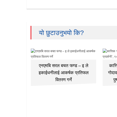
यो छुटाउनुभयो कि?
एनएमबि सरल बचत फण्ड – इ ले
कात्
इकाईधनीलाई आकर्षक प्रतिफल
गोदाव
वितरण गर्ने
पु