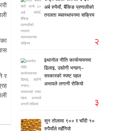
ारी
अर्ब रुपैयाँ, बैंकिङ प्रणालीको
णाली
तरलता व्यवस्थापनमा सक्रिय
२
यमका
्वास
इथानोल नीति कार्यान्वयनमा
ढिलाइ, उद्योगी भन्छन्–
े र
सरकारको स्पष्ट पहल
अभावले लगानी रोकियो
्रह
ाली
३
सुन तोलामा ९०० र चाँदी १०
रुपैयाँले महँगियो