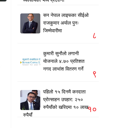
व्यवसायको भव्य प्रदर्शनी
सन नेपाल लाइफका सीईओ
राजकुमार अर्याल पुनः
जिम्मेवारीमा
८
कुमारी सुनौलो लगानी
योजनाले ४.७० प्रतिशत
नगद लाभांश वितरण गर्ने
९
पहिलो १५ दिनमै करदाता
प्रोत्साहन उपहार: २५०
१०
रुपैयाँको खरिदमा १० लाख
रुपैयाँ