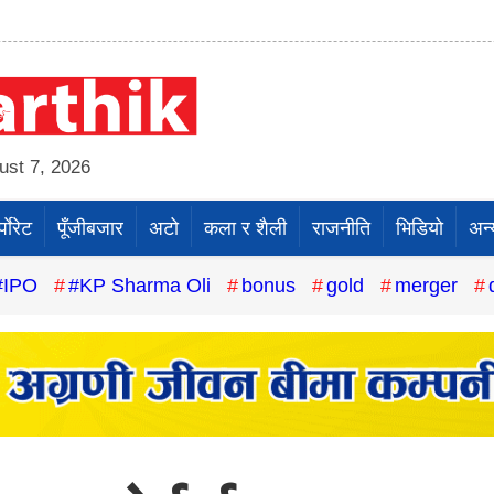
st 7, 2026
पाेरेट
पूँजीबजार
अटो
कला र शैली
राजनीति
भिडियो
अन्
#IPO
#KP Sharma Oli
bonus
gold
merger