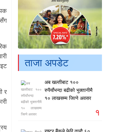
्यक
सँग
रिक
ारी
ताजा अपडेट
ाइट
अब खल्तीबाट १००
रुपैयाँभन्दा बढीको भुक्तानीमै
ी र
१० लाखसम्म जित्ने अवसर
ारी
१
रिय
राष्ट्र बैंकले फेरि तान्दै ६०