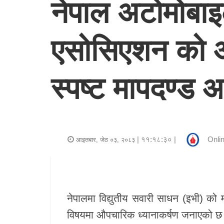
नेपाल अटोमोबाइल इ
र
शैली
एसोसिएशन को आग
राजनीति
भिडियो
स्पष्ट मापदण्ड
अन्य
समाचार
सूचना
| ११:१८:३० |
Onlin
आइतबार, जेठ ०३, २०८३
र
प्रविधि
शिक्षा
नेपालमा विद्युतीय सवारी साधन (इभी) को म
विषयमा औपचारिक ध्यानाकर्षण जनाएको छ
स्वास्थ्य