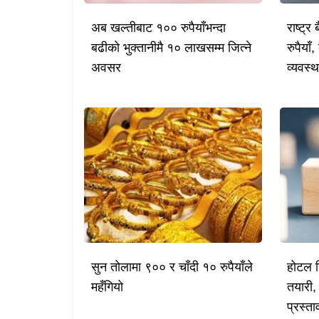
अब खल्तीबाट १०० रुपैयाँभन्दा
राष्ट्र 
बढीको भुक्तानीमै १० लाखसम्म जित्ने
रुपैया
अवसर
व्यवस्
सुन तोलामा ९०० र चाँदी १० रुपैयाँले
होटल स
महँगियो
तयारी,
प्रस्ता