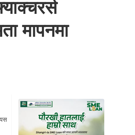
्याक्चरर्स
मता मापनमा
 यस