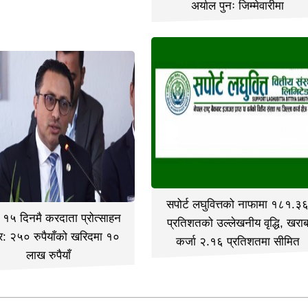
अर्याल पुनः जिम्मेवारीमा
सपोर्ट लघुवित्तको नाफामा १८१.३
 १५ दिनमै करदाता प्रोत्साहन
प्रतिशतको उल्लेखनीय वृद्धि, खरा
र: २५० रुपैयाँको खरिदमा १०
कर्जा २.१६ प्रतिशतमा सीमित
लाख रुपैयाँ