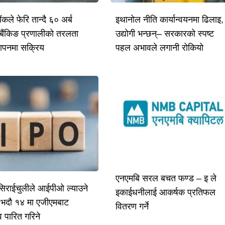
बैंकले फेरि तान्दै ६० अर्ब
इथानोल नीति कार्यान्वयनमा ढिलाइ,
ँ, बैंकिङ प्रणालीको तरलता
उद्योगी भन्छन्– सरकारको स्पष्ट
थापनमा सक्रिय
पहल अभावले लगानी रोकियो
एनएमबि सरल बचत फण्ड – इ ले
िराईचुलीले आईपीओ ल्याउने
इकाईधनीलाई आकर्षक प्रतिफल
 भदौ १४ मा एजीएमबाट
वितरण गर्ने
व पारित गरिने