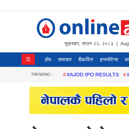
होम
समाचार
शुक्रबार
,
साउन
२२
,
२०८३
| Augu
बैंक/
☰
होम
समाचार
बैंक/वित्त
इन्स्योरेन्स
कर्
वित्त
इन्स्योरेन्स
#AJOD IPO RESULTS
TRENDING :
कर्पाेरेट
पूँजीबजार
अटो
कला