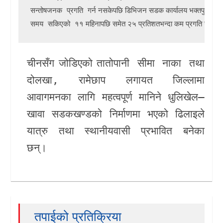
गर्न नसकेपछि 
डिभिजन सडक कार्यालय भक्तपुर
ले 
सन्तोषजनक प्रगति 
गौ
खेलकुद
११ महिनापछि समेत २५ प्रतिशतभन्दा कम प्रगति गरेकाले
समय सकिएको 
Unicode
चीनसँग जोडिएको
तातोपानी सीमा नाका
तथा
दोलखा, रामेछाप
लगायत जिल्लामा
आवागमनका लागि महत्वपूर्ण मानिने धुलिखेल–
खावा सडकखण्डको निर्माणमा भएको ढिलाइले
यात्रु तथा स्थानीयवासी प्रभावित बनेका
छन्।
तपाईको प्रतिक्रिया