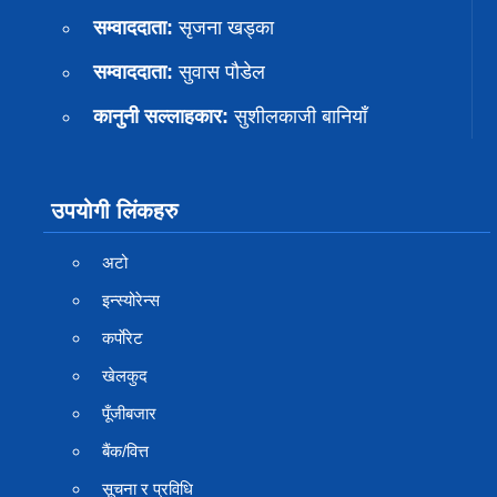
सम्वाददाता:
सृजना खड्का
सम्वाददाता:
सुवास पाैडेल
कानुनी सल्लाहकार:
सुशीलकाजी बानियाँ
उपयोगी लिंकहरु
अटो
इन्स्योरेन्स
कर्पाेरेट
खेलकुद
पूँजीबजार
बैंक/वित्त
सूचना र प्रविधि