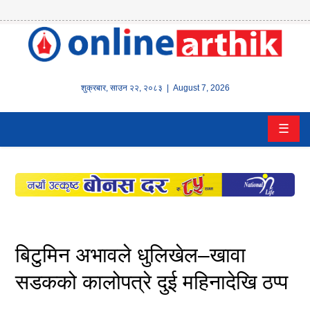
होम
समाचार
शुक्रबार
,
साउन
२२
,
२०८३
| August 7, 2026
बैंक/
☰
वित्त
इन्स्योरेन्स
कर्पाेरेट
पूँजीबजार
बिटुमिन अभावले धुलिखेल–खावा
अटो
सडकको कालोपत्रे दुई महिनादेखि ठप्प
कला