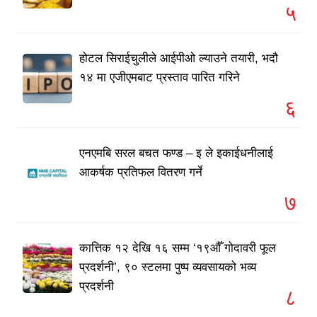
५
होटल सिराईचुलीले आईपीओ ल्याउने तयारी, भदौ
१४ मा एजीएमबाट प्रस्ताव पारित गरिने
६
एनएमबि सरल बचत फण्ड – इ ले इकाईधनीलाई
आकर्षक प्रतिफल वितरण गर्ने
७
कात्तिक १२ देखि १६ सम्म ‘१९औँ गोदावरी फूल
प्रदर्शनी’, ९० स्टलमा पुष्प व्यवसायको भव्य
प्रदर्शनी
८