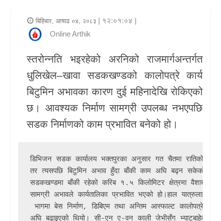
र
| १२:०१:०४ |
बिहिबार, आषाढ ०४, २०८३
शैली
Online Arthik
राजनीति
स्तरोन्नति भइरहेको अरनिको राजमार्गअन्तर्गत
धुलिखेल–खावा सडकखण्डको कालोपत्रे कार्य
भिडियो
बिटुमिन अभावका कारण दुई महिनादेखि रोकिएको
अन्य
छ। आवश्यक निर्माण सामग्री उपलब्ध नभएपछि
समाचार
सडक निर्माणको काम प्रभावित बनेको हो।
सूचना
र
डिभिजन सडक कार्यालय भक्तपुर
का अनुसार गत चैतमा रातिको समयम
प्रविधि
तर त्यसपछि बिटुमिन अभाव हुँदा बाँकी काम अघि बढ्न सकेको छैन।
सडकखण्डमा बाँकी रहेको करिब १.५ किलोमिटर क्षेत्रमा वैशाखको पहि
शिक्षा
सामग्री अभावले कार्यतालिका प्रभावित भएको हो।हाल यात्रुलाई स
 भागमा बेस निर्माण, डिबिएम तथा अन्तिम आस्फाल्ट कालोपत्रे कार्य
स्वास्थ्य
अघि बढाइएको थियो। सी-एन ए-वन काली जेभीसँग भ्याटबाहेक ३१ क