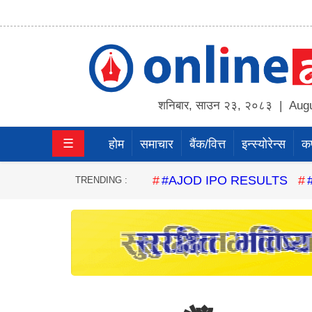
होम
समाचार
शनिबार
,
साउन
२३
,
२०८३
| Augu
बैंक/
☰
होम
समाचार
बैंक/वित्त
इन्स्योरेन्स
कर्
वित्त
इन्स्योरेन्स
#AJOD IPO RESULTS
TRENDING :
कर्पाेरेट
पूँजीबजार
अटो
कला