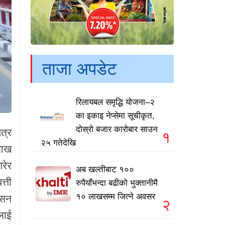
ताजा अपडेट
रिलायबल समृद्धि योजना–२
का इकाइ नेप्सेमा सूचीकृत,
दोस्रो बजार कारोबार साउन
त्र
१
२५ गतेदेखि
लाख
रेर
अब खल्तीबाट १००
्ती
रुपैयाँभन्दा बढीको भुक्तानीमै
१० लाखसम्म जित्ने अवसर
ासन
२
ालाई