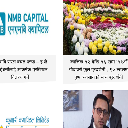
मबि सरल बचत फण्ड – इ ले
कात्तिक १२ देखि १६ सम्म ‘१९औँ
ईधनीलाई आकर्षक प्रतिफल
गोदावरी फूल प्रदर्शनी’, ९० स्टलम
वितरण गर्ने
पुष्प व्यवसायको भव्य प्रदर्शनी