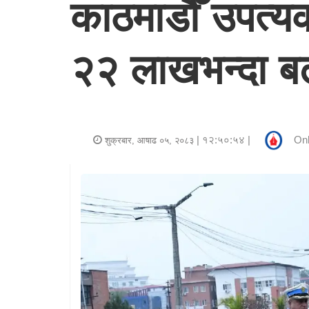
काठमाडौँ उपत्
र
शैली
२२ लाखभन्दा ब
राजनीति
भिडियो
अन्य
| १२:५०:५४ |
Onl
शुक्रबार, आषाढ ०५, २०८३
समाचार
सूचना
र
प्रविधि
शिक्षा
स्वास्थ्य