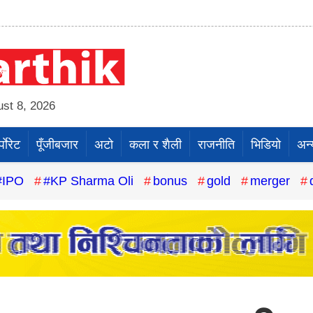
st 8, 2026
पाेरेट
पूँजीबजार
अटो
कला र शैली
राजनीति
भिडियो
अन्
#IPO
#KP Sharma Oli
bonus
gold
merger