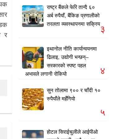
्यक
राष्ट्र बैंकले फेरि तान्दै ६०
सार
अर्ब रुपैयाँ, बैंकिङ प्रणालीको
तरलता व्यवस्थापनमा सक्रिय
सडक
३
ी र
इथानोल नीति कार्यान्वयनमा
ढिलाइ, उद्योगी भन्छन्–
सरकारको स्पष्ट पहल
४
अभावले लगानी रोकियो
सुन तोलामा ९०० र चाँदी १०
रुपैयाँले महँगियो
५
होटल सिराईचुलीले आईपीओ