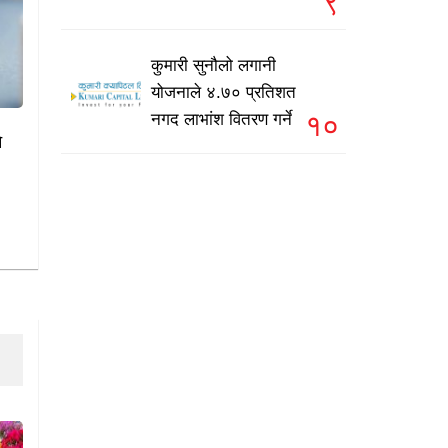
९
कुमारी सुनौलो लगानी
योजनाले ४.७० प्रतिशत
१०
नगद लाभांश वितरण गर्ने
े