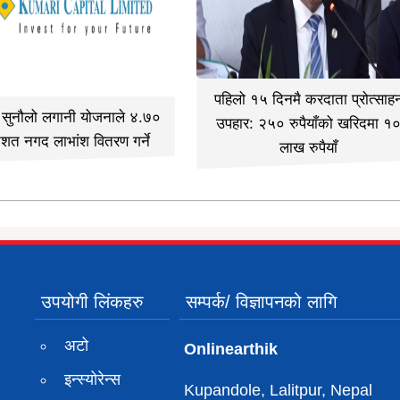
पहिलो १५ दिनमै करदाता प्रोत्साह
ी सुनौलो लगानी योजनाले ४.७०
उपहार: २५० रुपैयाँको खरिदमा १
िशत नगद लाभांश वितरण गर्ने
लाख रुपैयाँ
उपयोगी लिंकहरु
सम्पर्क/ विज्ञापनको लागि
अटो
Onlinearthik
इन्स्योरेन्स
Kupandole, Lalitpur, Nepal