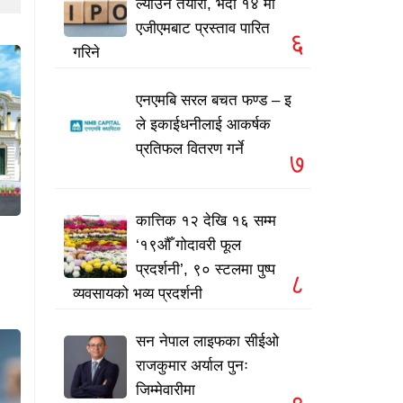
ल्याउने तयारी, भदौ १४ मा
एजीएमबाट प्रस्ताव पारित
६
गरिने
एनएमबि सरल बचत फण्ड – इ
ले इकाईधनीलाई आकर्षक
प्रतिफल वितरण गर्ने
७
कात्तिक १२ देखि १६ सम्म
‘१९औँ गोदावरी फूल
प्रदर्शनी’, ९० स्टलमा पुष्प
८
व्यवसायको भव्य प्रदर्शनी
सन नेपाल लाइफका सीईओ
राजकुमार अर्याल पुनः
जिम्मेवारीमा