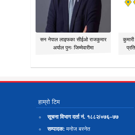
सन नेपाल लाइफका सीईओ राजकुमार
कुमार
अर्याल पुनः जिम्मेवारीमा
प्रत
हाम्रो टिम
सूचना विभाग दर्ता नं. १८८२/०७६–७७
सम्पादक:
मनोज बस्नेत