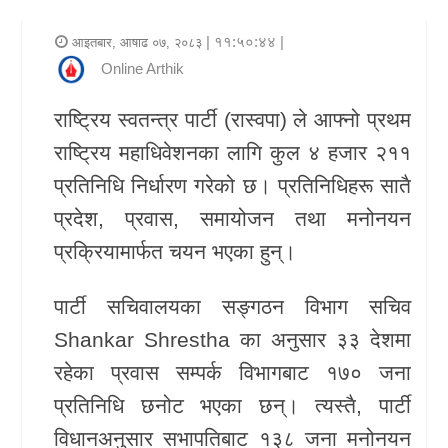
र
| ११:५०:४४ |
आइतबार, आषाढ ०७, २०८३
शैली
Online Arthik
राजनीति
राष्ट्रिय स्वतन्त्र पार्टी (रास्वपा) ले आफ्नो प्रथम
राष्ट्रिय महाधिवेशनका लागि कुल ४ हजार २११
भिडियो
प्रतिनिधि निर्धारण गरेको छ। प्रतिनिधिहरू सातै
अन्य
प्रदेश, प्रवास, समायोजन तथा मनोनयन
समाचार
प्रक्रियामार्फत चयन भएका हुन्।
सूचना
पार्टी सचिवालयका सङ्गठन विभाग सचिव
र
Shankar Shrestha
का अनुसार ३३ देशमा
प्रविधि
रहेका प्रवास सम्पर्क विभागबाट १७० जना
शिक्षा
प्रतिनिधि छनोट भएका छन्। त्यस्तै, पार्टी
विधानअनुसार सभापतिबाट १३८ जना मनोनयन
स्वास्थ्य