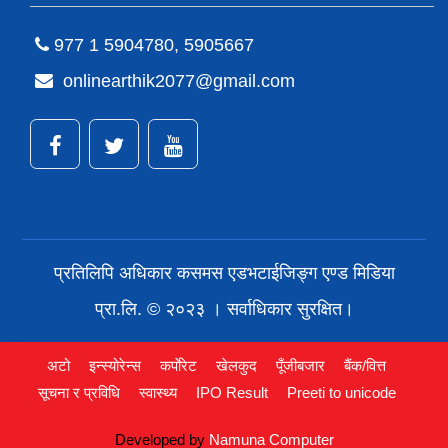
977 1 5904780, 5905667
onlinearthik2077@gmail.com
प्रतिलिपि अधिकार कसमस एडभटाईजिङ्ग एण्ड मिडिया
प्रा.लि. © २०२३ । सर्वाधिकार सुरक्षित।
अटो
इन्स्योरेन्स
कर्पाेरेट
खेलकुद
पूँजीबजार
बैंक/वित्त
सूचना र प्रविधि
स्वास्थ्य
IPO Result
Preeti to unicode
Developed by
Namuna Computer