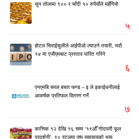
सुन तोलामा ९०० र चाँदी १० रुपैयाँले महँगियो
५
होटल सिराईचुलीले आईपीओ ल्याउने तयारी, भदौ
१४ मा एजीएमबाट प्रस्ताव पारित गरिने
६
एनएमबि सरल बचत फण्ड – इ ले इकाईधनीलाई
आकर्षक प्रतिफल वितरण गर्ने
७
कात्तिक १२ देखि १६ सम्म ‘१९औँ गोदावरी फूल
प्रदर्शनी’, ९० स्टलमा पुष्प व्यवसायको भव्य