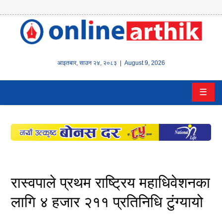
होम
समाचार
आइतबार
,
साउन
२४
,
२०८३
| August 9, 2026
बैंक/
☰
वित्त
इन्स्योरेन्स
कर्पाेरेट
पूँजीबजार
रास्वपाले प्रथम राष्ट्रिय महाधिवेशनका
अटो
लागि ४ हजार २११ प्रतिनिधि टुंग्यायो
कला