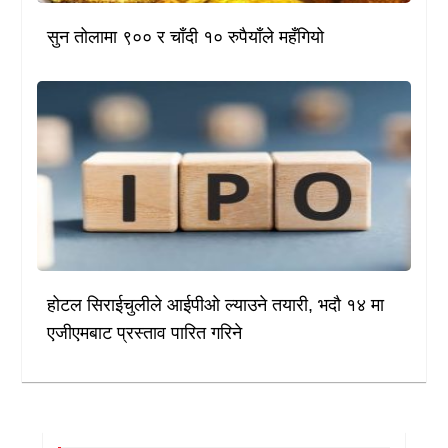
सुन तोलामा ९०० र चाँदी १० रुपैयाँले महँगियो
होटल सिराईचुलीले आईपीओ ल्याउने तयारी, भदौ १४ मा
एजीएमबाट प्रस्ताव पारित गरिने