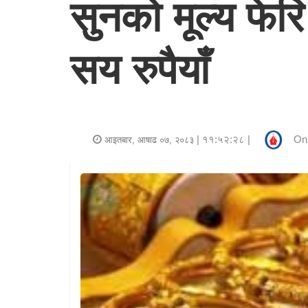
सुनको मूल्य फे
र
शैली
सय रुपैयाँ
राजनीति
भिडियो
अन्य
| ११:५२:२८ |
Onl
आइतबार, आषाढ ०७, २०८३
समाचार
सूचना
र
प्रविधि
शिक्षा
स्वास्थ्य