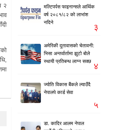
य २
मल्टिपर्पस फाइनान्सले आर्थिक
भाव
वर्ष २०८१/८२ को लाभांश
नदिने
ँदी
३
अमेरिकी दूतावासको चेतावनी:
ीको
भिसा अन्तर्वार्तामा झुटो बोले
धि,
स्थायी प्रतिबन्ध लाग्न सक्छ
४
णमा
ज्योति विकास बैंकले ल्याउँदै
नेपालपे कार्ड सेवा
५
डा. कादिर आलम नेपाल