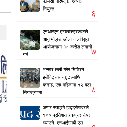
फार्मेसी परिषद्को अध्यक्ष
नियुक्त
६
एनआरएन इन्फ्रास्ट्रक्चरले
आयु मोलुङ खोला जलविद्युत
आयोजनामा १० करोड लगानी
७
गर्ने
भन्सार छली गरेर भित्रिने
इलेक्ट्रिक स्कुटरमाथि
कडाइ, एक महिनामा १२ वटा
८
नियन्त्रणमा
अप्पर स्याङ्गे हाइड्रोपावरले
१०० प्रतिशत हकप्रद सेयर
ल्याउने, एनआईएमबी एस