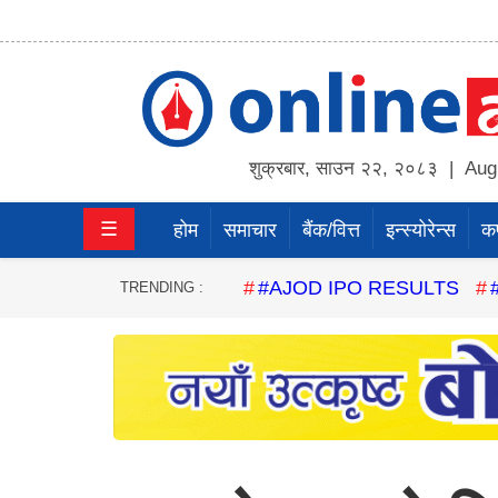
होम
समाचार
शुक्रबार
,
साउन
२२
,
२०८३
| Augu
बैंक/
☰
होम
समाचार
बैंक/वित्त
इन्स्योरेन्स
कर्
वित्त
इन्स्योरेन्स
#AJOD IPO RESULTS
TRENDING :
कर्पाेरेट
पूँजीबजार
अटो
कला