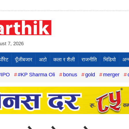
st 7, 2026
पाेरेट
पूँजीबजार
अटो
कला र शैली
राजनीति
भिडियो
अन्
#IPO
#KP Sharma Oli
bonus
gold
merger