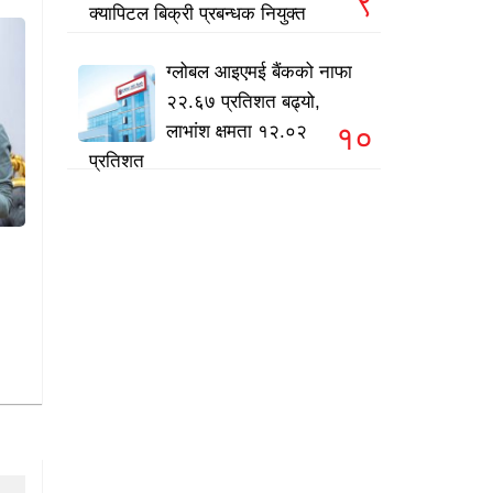
९
क्यापिटल बिक्री प्रबन्धक नियुक्त
ग्लोबल आइएमई बैंकको नाफा
२२.६७ प्रतिशत बढ्यो,
१०
लाभांश क्षमता १२.०२
प्रतिशत