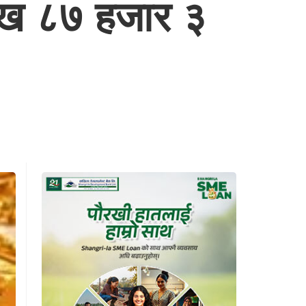
लाख ८७ हजार ३