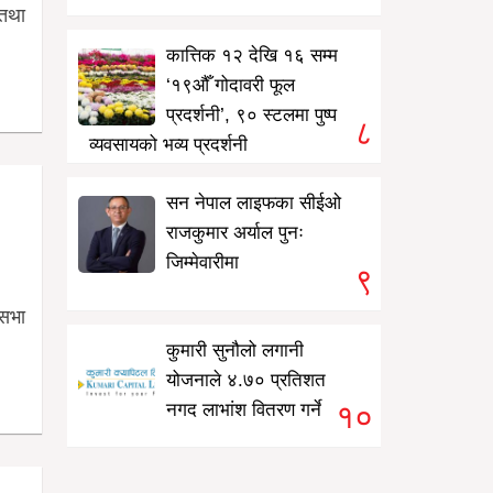
 तथा
कात्तिक १२ देखि १६ सम्म
‘१९औँ गोदावरी फूल
प्रदर्शनी’, ९० स्टलमा पुष्प
८
व्यवसायको भव्य प्रदर्शनी
सन नेपाल लाइफका सीईओ
राजकुमार अर्याल पुनः
जिम्मेवारीमा
९
णसभा
कुमारी सुनौलो लगानी
योजनाले ४.७० प्रतिशत
१०
नगद लाभांश वितरण गर्ने