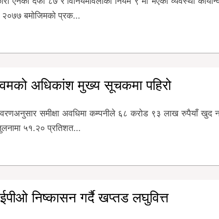
ारी ऐनको दफा ८७ र विनियमावलीको नियम ९ मा भएको व्यवस्था कार्यान
का २०७७ बमोजिमको प्रक...
वमको अधिकांश मुख्य सूचकमा पहिरो
विवरणअनुसार समीक्षा अवधिमा कम्पनीले ६८ करोड ९३ लाख रुपैयाँ खुद 
ुलनामा ५१.२० प्रतिशत...
पीओ निष्कासन गर्दै खप्तड लघुवित्त