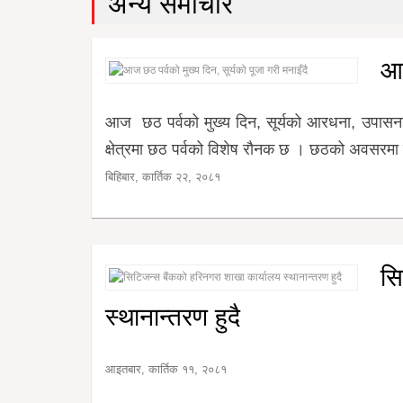
अन्य समाचार
र
शैली
आज
राजनीति
आज छठ पर्वको मुख्य दिन, सूर्यको आरधना, उपासना 
भिडियो
क्षेत्रमा छठ पर्वको विशेष रौनक छ । छठको अवसरमा
बिहिबार, कार्तिक २२, २०८१
अन्य
समाचार
सूचना
सि
र
प्रविधि
स्थानान्तरण हुदै
शिक्षा
आइतबार, कार्तिक ११, २०८१
स्वास्थ्य