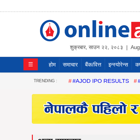
होम
समाचार
शुक्रबार
,
साउन
२२
,
२०८३
| Augu
बैंक/
☰
होम
समाचार
बैंक/वित्त
इन्स्योरेन्स
कर्
वित्त
इन्स्योरेन्स
#AJOD IPO RESULTS
TRENDING :
कर्पाेरेट
पूँजीबजार
अटो
कला