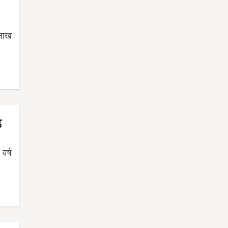
 लाख
ठ
वर्ष