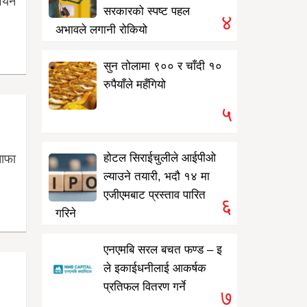
्वयन
सरकारको स्पष्ट पहल
४
अभावले लगानी रोकियो
सुन तोलामा ९०० र चाँदी १०
रुपैयाँले महँगियो
५
होटल सिराईचुलीले आईपीओ
नाफा
ल्याउने तयारी, भदौ १४ मा
एजीएमबाट प्रस्ताव पारित
६
गरिने
एनएमबि सरल बचत फण्ड – इ
ले इकाईधनीलाई आकर्षक
प्रतिफल वितरण गर्ने
७