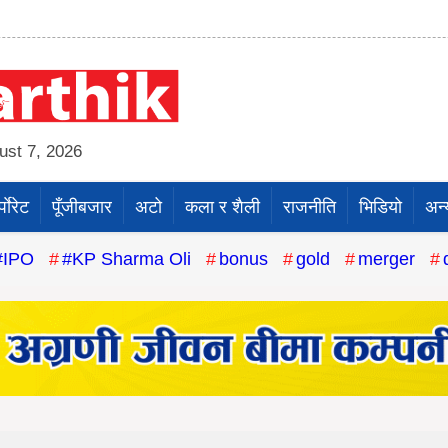
st 7, 2026
पाेरेट
पूँजीबजार
अटो
कला र शैली
राजनीति
भिडियो
अन्
#IPO
#KP Sharma Oli
bonus
gold
merger